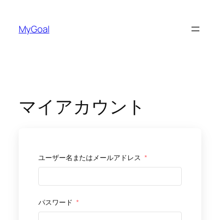
内
容
MyGoal
を
ス
キ
ッ
プ
マイアカウント
ユーザー名またはメールアドレス
*
パスワード
*