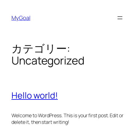
内
容
MyGoal
を
ス
キ
ッ
カテゴリー:
プ
Uncategorized
Hello world!
Welcome to WordPress. This is your first post. Edit or
delete it, then start writing!