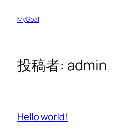
内
容
MyGoal
を
ス
キ
ッ
投稿者:
admin
プ
Hello world!