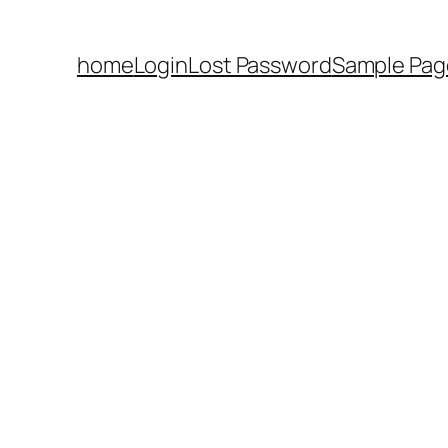
home
Login
Lost Password
Sample Pag